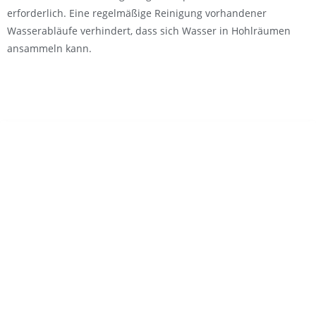
erforderlich. Eine regelmäßige Reinigung vorhandener
Wasserabläufe verhindert, dass sich Wasser in Hohlräumen
ansammeln kann.
Camping Center Lichtenberg
Öffnungszeiten:
Mo – Do 10 – 18 Uhr
Fr 7 – 15 Uhr